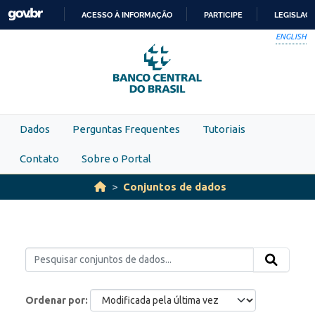
Skip to main content
ACESSO À INFORMAÇÃO
PARTICIPE
LEGISLAÇ
IR
ENGLISH
PARA
O
CONTEÚDO
Dados
Perguntas Frequentes
Tutoriais
Contato
Sobre o Portal
Conjuntos de dados
Ordenar por