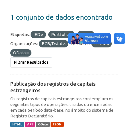
1 conjunto de dados encontrado
Etiquetas:
IED
Portfólio
RDE
Organizações:
BCB/Dstat
Formatos:
HTML
OData
Filtrar Resultados
Publicação dos registros de capitais
estrangeiros
Os registros de capitais estrangeiros contemplam os
seguintes tipos de operações, criadas ou encerradas
em cada período data-base, no âmbito do sistema de
Registro Declaratório...
HTML
API
OData
JSON