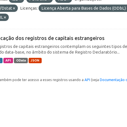
/Dstat
Licenças:
Licença Aberta para Bases de Dados (ODb
ML
icação dos registros de capitais estrangeiros
gistros de capitais estrangeiros contemplam os seguintes tipos d
do data-base, no âmbito do sistema de Registro Declaratório...
L
API
OData
JSON
ambém pode ter acesso a esses registros usando a
API
(veja
Documentação d