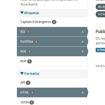
essa busca
BCB
Etiquetas
HT
Capitais Estrangeiros
1
Publ
IED
x
1
Os re
Portfólio
x
1
perío
HTM
RDE
x
1
ROF
1
Você t
Formatos
API
1
HTML
x
1
JSON
1