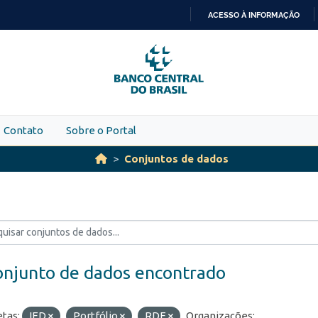
ACESSO À INFORMAÇÃO
IR
PARA
O
CONTEÚDO
Contato
Sobre o Portal
Conjuntos de dados
onjunto de dados encontrado
etas:
IED
Portfólio
RDE
Organizações: