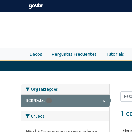
Skip to main content
Dados
Perguntas Frequentes
Tutoriais
Organizações
BCB/Dstat
x
1
1 c
Grupos
Etiqu
Não há Grupos que correspondam a