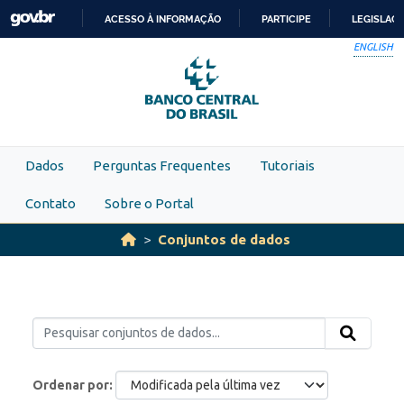
Skip to main content
ACESSO À INFORMAÇÃO
PARTICIPE
LEGISLAÇ
IR
ENGLISH
PARA
O
CONTEÚDO
Dados
Perguntas Frequentes
Tutoriais
Contato
Sobre o Portal
Conjuntos de dados
Ordenar por