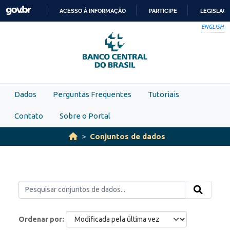
Skip to main content
ACESSO À INFORMAÇÃO
PARTICIPE
LEGISLAÇ
IR
ENGLISH
PARA
O
CONTEÚDO
Dados
Perguntas Frequentes
Tutoriais
Contato
Sobre o Portal
Conjuntos de dados
Ordenar por