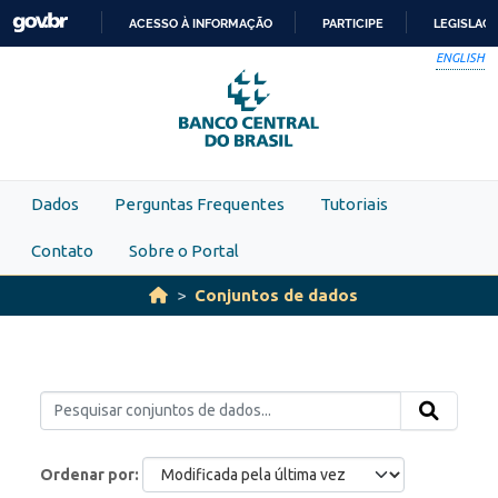
Skip to main content
ACESSO À INFORMAÇÃO
PARTICIPE
LEGISLAÇ
IR
ENGLISH
PARA
O
CONTEÚDO
Dados
Perguntas Frequentes
Tutoriais
Contato
Sobre o Portal
Conjuntos de dados
Ordenar por