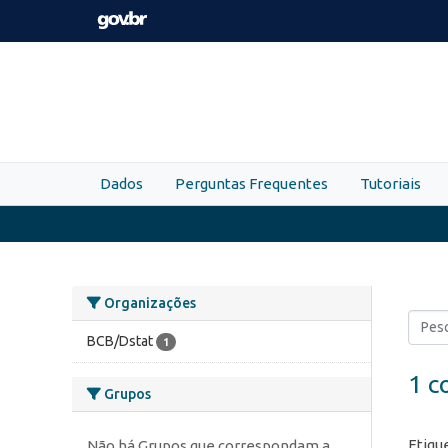
Skip to main content
Dados
Perguntas Frequentes
Tutoriais
Organizações
BCB/Dstat
1
1 c
Grupos
Etiqu
Não há Grupos que correspondam a