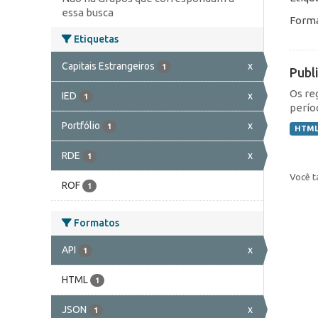
essa busca
Forma
Etiquetas
Capitais Estrangeiros
x
1
Publ
Os re
IED
x
1
perío
Portfólio
x
1
HTM
RDE
x
1
Você t
ROF
1
Formatos
API
x
1
HTML
1
JSON
x
1