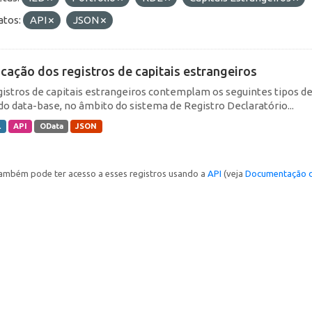
tos:
API
JSON
icação dos registros de capitais estrangeiros
gistros de capitais estrangeiros contemplam os seguintes tipos d
do data-base, no âmbito do sistema de Registro Declaratório...
L
API
OData
JSON
ambém pode ter acesso a esses registros usando a
API
(veja
Documentação d