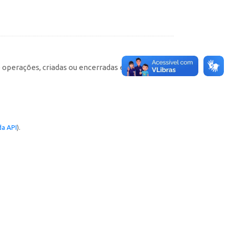
e operações, criadas ou encerradas em cada
a API
).