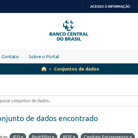
ACESSO À INFORMAÇÃO
IR
PARA
O
CONTEÚDO
Contato
Sobre o Portal
Conjuntos de dados
onjunto de dados encontrado
etas:
IED
Portfólio
RDE
Capitais Estrangeiros