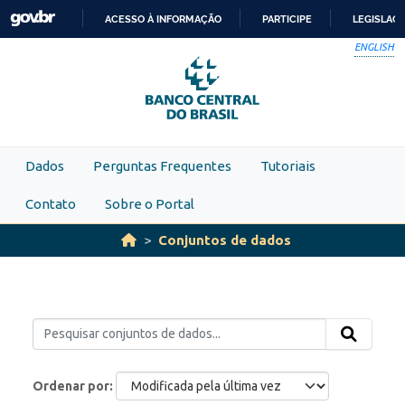
Skip to main content
ACESSO À INFORMAÇÃO
PARTICIPE
LEGISLAÇ
IR
ENGLISH
PARA
O
CONTEÚDO
Dados
Perguntas Frequentes
Tutoriais
Contato
Sobre o Portal
Conjuntos de dados
Ordenar por