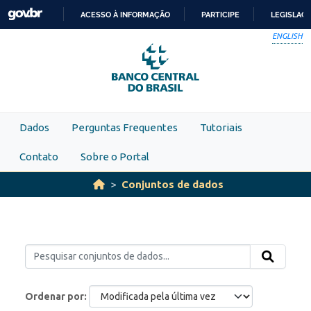
Skip to main content
ACESSO À INFORMAÇÃO
PARTICIPE
LEGISLAÇ
IR
ENGLISH
PARA
O
CONTEÚDO
Dados
Perguntas Frequentes
Tutoriais
Contato
Sobre o Portal
Conjuntos de dados
Ordenar por