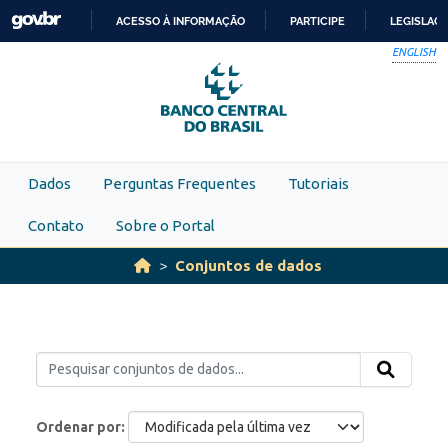
Skip to main content
ACESSO À INFORMAÇÃO
PARTICIPE
LEGISLAÇ
IR
ENGLISH
PARA
O
CONTEÚDO
Dados
Perguntas Frequentes
Tutoriais
Contato
Sobre o Portal
Conjuntos de dados
Ordenar por