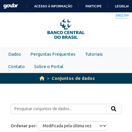
Skip to main content
ACESSO À INFORMAÇÃO
PARTICIPE
LEGISLAÇ
IR
ENGLISH
PARA
O
CONTEÚDO
Dados
Perguntas Frequentes
Tutoriais
Contato
Sobre o Portal
Conjuntos de dados
Ordenar por