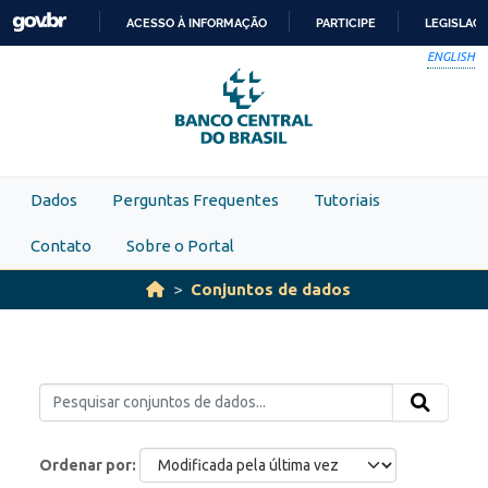
Skip to main content
ACESSO À INFORMAÇÃO
PARTICIPE
LEGISLAÇ
IR
ENGLISH
PARA
O
CONTEÚDO
Dados
Perguntas Frequentes
Tutoriais
Contato
Sobre o Portal
Conjuntos de dados
Ordenar por