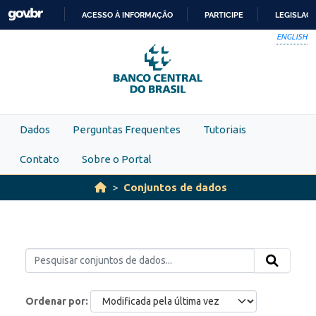
Skip to main content
ACESSO À INFORMAÇÃO
PARTICIPE
LEGISLAÇ
IR
ENGLISH
PARA
O
CONTEÚDO
Dados
Perguntas Frequentes
Tutoriais
Contato
Sobre o Portal
Conjuntos de dados
Ordenar por