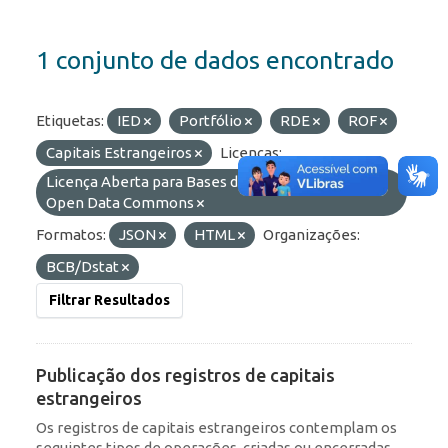
1 conjunto de dados encontrado
Etiquetas:
IED
Portfólio
RDE
ROF
Capitais Estrangeiros
Licenças:
Licença Aberta para Bases de Dados (ODbL) do
Open Data Commons
Formatos:
JSON
HTML
Organizações:
BCB/Dstat
Filtrar Resultados
Publicação dos registros de capitais
estrangeiros
Os registros de capitais estrangeiros contemplam os
seguintes tipos de operações, criadas ou encerradas