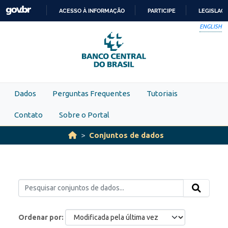
Skip to main content
ACESSO À INFORMAÇÃO
PARTICIPE
LEGISLAÇ
IR
ENGLISH
PARA
O
CONTEÚDO
Dados
Perguntas Frequentes
Tutoriais
Contato
Sobre o Portal
Conjuntos de dados
Ordenar por