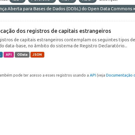
ença Aberta para Bases de Dados (ODbL) do Open Data Commons
icação dos registros de capitais estrangeiros
gistros de capitais estrangeiros contemplam os seguintes tipos d
do data-base, no âmbito do sistema de Registro Declaratório...
L
API
OData
JSON
ambém pode ter acesso a esses registros usando a
API
(veja
Documentação d