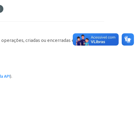
e operações, criadas ou encerradas em cada
a API
).