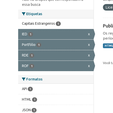
essa busca
Lic
Etiquetas
Capitais Estrangeiros
1
Publ
Os re
IED
x
1
perío
Portfólio
x
1
HTM
RDE
x
1
Você t
ROF
x
1
Formatos
API
1
HTML
1
JSON
1