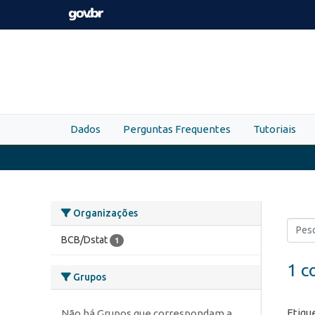
Skip to main content
Dados
Perguntas Frequentes
Tutoriais
Organizações
BCB/Dstat
1
1 c
Grupos
Etiqu
Não há Grupos que correspondam a