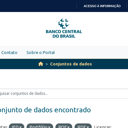
ACESSO À INFORMAÇÃO
IR
PARA
O
CONTEÚDO
Contato
Sobre o Portal
Conjuntos de dados
onjunto de dados encontrado
etas:
IED
Portfólio
ROF
RDE
Licenças: