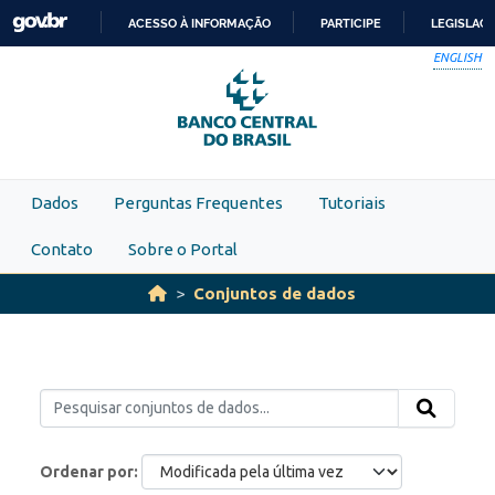
Skip to main content
ACESSO À INFORMAÇÃO
PARTICIPE
LEGISLAÇ
IR
ENGLISH
PARA
O
CONTEÚDO
Dados
Perguntas Frequentes
Tutoriais
Contato
Sobre o Portal
Conjuntos de dados
Ordenar por