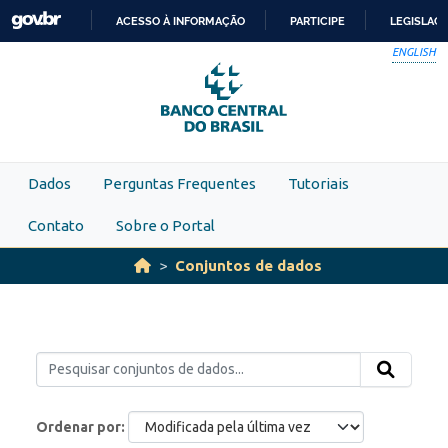
Skip to main content
ACESSO À INFORMAÇÃO
PARTICIPE
LEGISLAÇ
IR
ENGLISH
PARA
O
CONTEÚDO
Dados
Perguntas Frequentes
Tutoriais
Contato
Sobre o Portal
Conjuntos de dados
Ordenar por