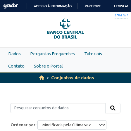
Skip to main content
ACESSO À INFORMAÇÃO
PARTICIPE
LEGISLAÇ
IR
ENGLISH
PARA
O
CONTEÚDO
Dados
Perguntas Frequentes
Tutoriais
Contato
Sobre o Portal
Conjuntos de dados
Ordenar por