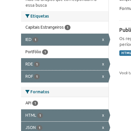
essa busca
Forma
Etiquetas
Capitais Estrangeiros
1
Publ
Os re
IED
x
1
perío
Portfólio
1
HTM
RDE
x
1
Você t
ROF
x
1
Formatos
API
1
HTML
x
1
JSON
x
1