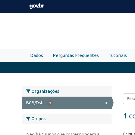
Skip to main content
Dados
Perguntas Frequentes
Tutoriais
Organizações
BCB/Dstat
x
1
1 c
Grupos
Etiqu
Não há Grupos que correspondam a