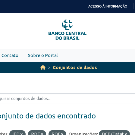
ACESSO À INFORMAÇÃO
IR
PARA
O
CONTEÚDO
Contato
Sobre o Portal
Conjuntos de dados
onjunto de dados encontrado
etas:
IED
RDE
ROF
Organizações:
BCB/Dstat