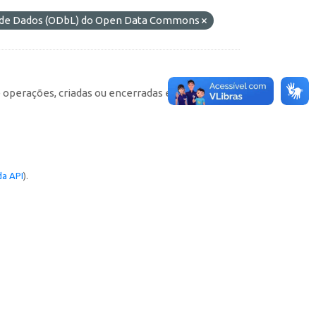
s de Dados (ODbL) do Open Data Commons
e operações, criadas ou encerradas em cada
a API
).