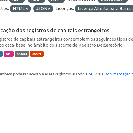
tos:
HTML
JSON
Licenças:
Licença Aberta para Base
icação dos registros de capitais estrangeiros
gistros de capitais estrangeiros contemplam os seguintes tipos d
do data-base, no âmbito do sistema de Registro Declaratório...
L
API
OData
JSON
ambém pode ter acesso a esses registros usando a
API
(veja
Documentação d