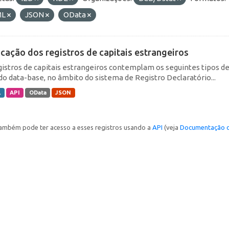
ML
JSON
OData
icação dos registros de capitais estrangeiros
gistros de capitais estrangeiros contemplam os seguintes tipos d
do data-base, no âmbito do sistema de Registro Declaratório...
L
API
OData
JSON
ambém pode ter acesso a esses registros usando a
API
(veja
Documentação d