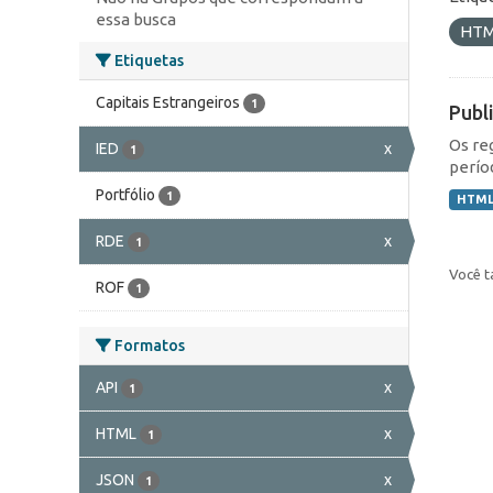
essa busca
HT
Etiquetas
Capitais Estrangeiros
1
Publ
Os re
IED
x
1
perío
Portfólio
1
HTM
RDE
x
1
Você t
ROF
1
Formatos
API
x
1
HTML
x
1
JSON
x
1