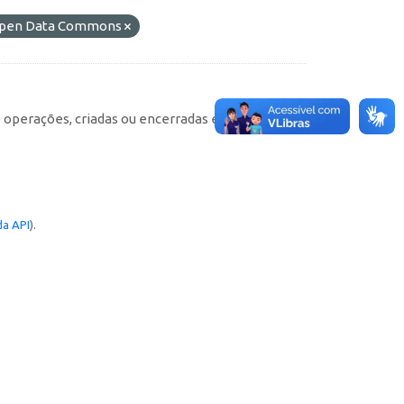
o Open Data Commons
e operações, criadas ou encerradas em cada
a API
).