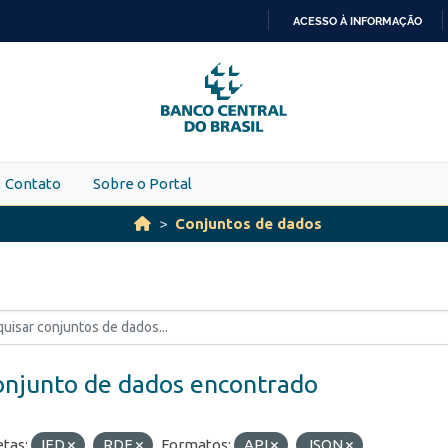
ACESSO À INFORMAÇÃO
IR
PARA
O
CONTEÚDO
Contato
Sobre o Portal
Conjuntos de dados
onjunto de dados encontrado
etas:
IED
RDE
Formatos:
API
JSON