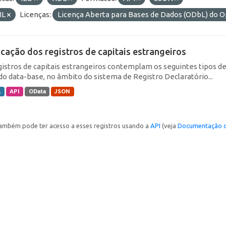
ML
Licenças:
Licença Aberta para Bases de Dados (ODbL) d
icação dos registros de capitais estrangeiros
gistros de capitais estrangeiros contemplam os seguintes tipos d
do data-base, no âmbito do sistema de Registro Declaratório...
L
API
OData
JSON
ambém pode ter acesso a esses registros usando a
API
(veja
Documentação d