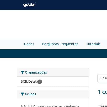
Skip to main content
Dados
Perguntas Frequentes
Tutoriais
Organizações
BCB/Dstat
1
1 c
Grupos
Etiqu
Não há Grupos que correspondam a