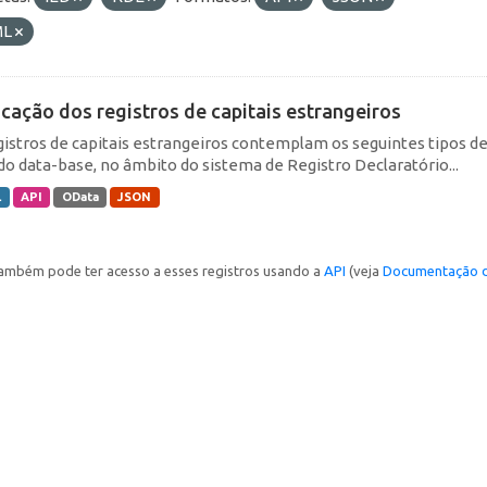
ML
icação dos registros de capitais estrangeiros
gistros de capitais estrangeiros contemplam os seguintes tipos d
do data-base, no âmbito do sistema de Registro Declaratório...
L
API
OData
JSON
ambém pode ter acesso a esses registros usando a
API
(veja
Documentação d