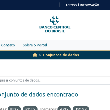
ACESSO À INFORMAÇÃO
IR
PARA
O
CONTEÚDO
Contato
Sobre o Portal
Conjuntos de dados
onjunto de dados encontrado
etas:
IED
RDE
Formatos:
API
JSON