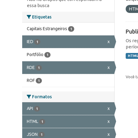
essa busca
HT
Etiquetas
Capitais Estrangeiros
1
Publ
Os re
IED
x
1
perío
Portfólio
1
HTM
RDE
x
1
Você t
ROF
1
Formatos
API
x
1
HTML
x
1
JSON
x
1