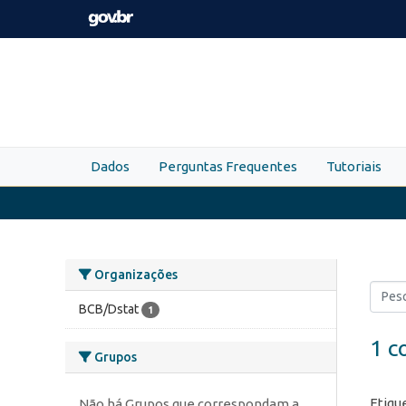
Skip to main content
Dados
Perguntas Frequentes
Tutoriais
Organizações
BCB/Dstat
1
1 c
Grupos
Etiqu
Não há Grupos que correspondam a