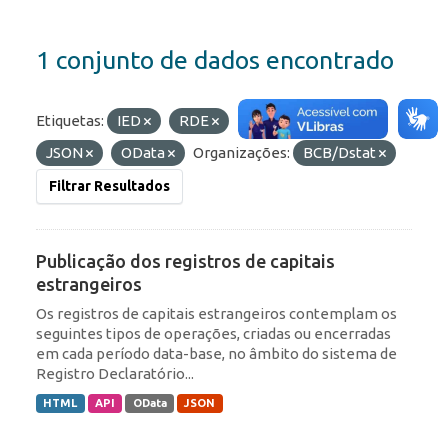
1 conjunto de dados encontrado
Etiquetas:
IED
RDE
Formatos:
API
JSON
OData
Organizações:
BCB/Dstat
Filtrar Resultados
Publicação dos registros de capitais
estrangeiros
Os registros de capitais estrangeiros contemplam os
seguintes tipos de operações, criadas ou encerradas
em cada período data-base, no âmbito do sistema de
Registro Declaratório...
HTML
API
OData
JSON