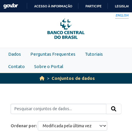
Skip to main content
ACESSO À INFORMAÇÃO
PARTICIPE
LEGISLAÇ
IR
ENGLISH
PARA
O
CONTEÚDO
Dados
Perguntas Frequentes
Tutoriais
Contato
Sobre o Portal
Conjuntos de dados
Ordenar por