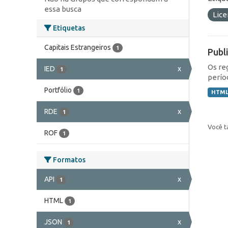
essa busca
Lic
Etiquetas
Capitais Estrangeiros
1
Publ
Os re
IED
x
1
perío
Portfólio
1
HTM
RDE
x
1
Você t
ROF
1
Formatos
API
x
1
HTML
1
JSON
x
1