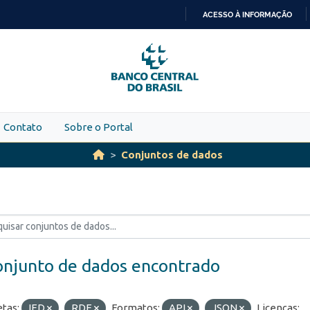
ACESSO À INFORMAÇÃO
IR
PARA
O
CONTEÚDO
Contato
Sobre o Portal
Conjuntos de dados
onjunto de dados encontrado
etas:
IED
RDE
Formatos:
API
JSON
Licenças: