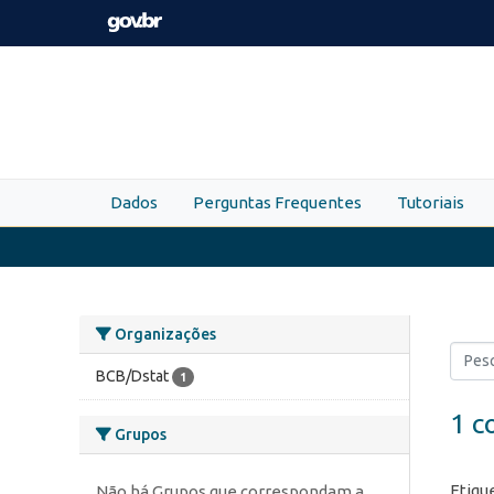
Skip to main content
Dados
Perguntas Frequentes
Tutoriais
Organizações
BCB/Dstat
1
1 c
Grupos
Etiqu
Não há Grupos que correspondam a