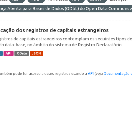
ença Aberta para Bases de Dados (ODbL) do Open Data Commons
icação dos registros de capitais estrangeiros
gistros de capitais estrangeiros contemplam os seguintes tipos d
do data-base, no âmbito do sistema de Registro Declaratório...
L
API
OData
JSON
ambém pode ter acesso a esses registros usando a
API
(veja
Documentação d