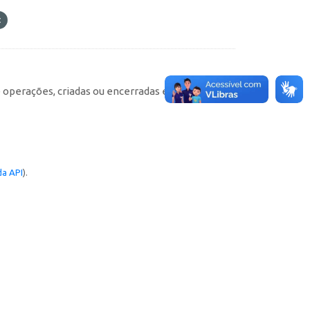
e operações, criadas ou encerradas em cada
a API
).