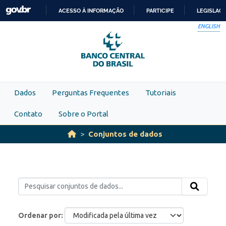
Skip to main content
ACESSO À INFORMAÇÃO
PARTICIPE
LEGISLAÇ
IR
ENGLISH
PARA
O
CONTEÚDO
Dados
Perguntas Frequentes
Tutoriais
Contato
Sobre o Portal
Conjuntos de dados
Ordenar por