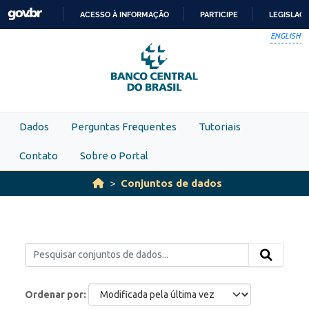
Skip to main content
ACESSO À INFORMAÇÃO
PARTICIPE
LEGISLAÇ
IR
ENGLISH
PARA
O
CONTEÚDO
Dados
Perguntas Frequentes
Tutoriais
Contato
Sobre o Portal
Conjuntos de dados
Ordenar por