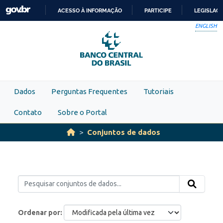
Skip to main content
ACESSO À INFORMAÇÃO
PARTICIPE
LEGISLAÇ
IR
ENGLISH
PARA
O
CONTEÚDO
Dados
Perguntas Frequentes
Tutoriais
Contato
Sobre o Portal
Conjuntos de dados
Ordenar por