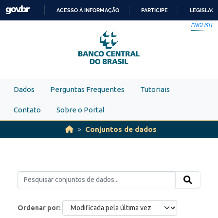
Skip to main content
ACESSO À INFORMAÇÃO
PARTICIPE
LEGISLAÇ
IR
ENGLISH
PARA
O
CONTEÚDO
Dados
Perguntas Frequentes
Tutoriais
Contato
Sobre o Portal
Conjuntos de dados
Ordenar por