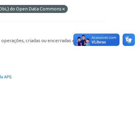
(ODbL) do Open Data Commons
e operações, criadas ou encerradas em cada
a API
).