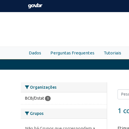
Skip to main content
Dados
Perguntas Frequentes
Tutoriais
Organizações
BCB/Dstat
1
1 c
Grupos
Etiqu
Não há Grupos que correspondam a