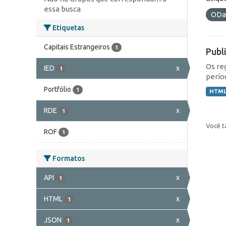
essa busca
ODa
Etiquetas
Capitais Estrangeiros
1
Publ
Os re
IED
x
1
perío
Portfólio
1
HTM
RDE
x
1
Você t
ROF
1
Formatos
API
x
1
HTML
x
1
JSON
x
1