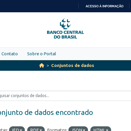
ACESSO À INFORMAÇÃO
IR
PARA
O
CONTEÚDO
Contato
Sobre o Portal
Conjuntos de dados
onjunto de dados encontrado
etas:
IED
RDE
Formatos:
JSON
HTML