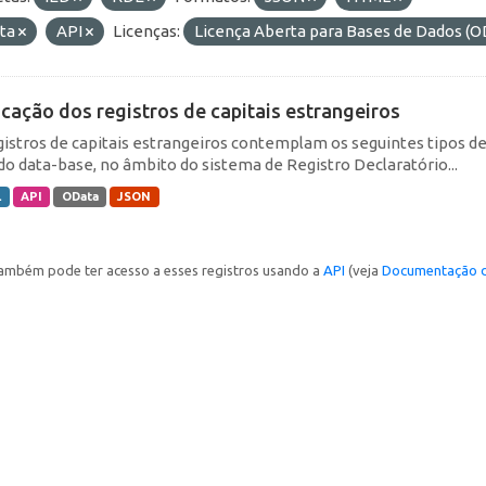
ta
API
Licenças:
Licença Aberta para Bases de Dados 
icação dos registros de capitais estrangeiros
gistros de capitais estrangeiros contemplam os seguintes tipos d
do data-base, no âmbito do sistema de Registro Declaratório...
L
API
OData
JSON
ambém pode ter acesso a esses registros usando a
API
(veja
Documentação d