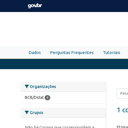
Skip to main content
Dados
Perguntas Frequentes
Tutoriais
Organizações
BCB/Dstat
1
1 c
Grupos
Etiqu
Não há Grupos que correspondam a