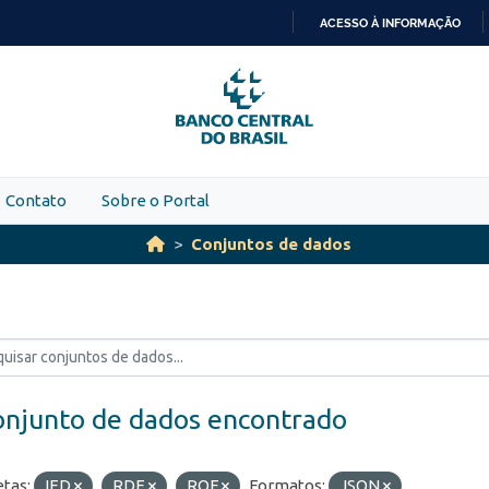
ACESSO À INFORMAÇÃO
IR
PARA
O
CONTEÚDO
Contato
Sobre o Portal
Conjuntos de dados
onjunto de dados encontrado
etas:
IED
RDE
ROF
Formatos:
JSON