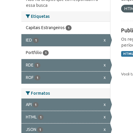
essa busca
HT
Etiquetas
Capitais Estrangeiros
1
Publ
Os re
IED
x
1
perío
Portfólio
1
HTM
RDE
x
1
Você t
ROF
x
1
Formatos
API
x
1
HTML
x
1
JSON
x
1