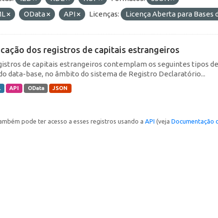
ML
OData
API
Licenças:
Licença Aberta para Base
icação dos registros de capitais estrangeiros
gistros de capitais estrangeiros contemplam os seguintes tipos d
do data-base, no âmbito do sistema de Registro Declaratório...
L
API
OData
JSON
ambém pode ter acesso a esses registros usando a
API
(veja
Documentação d