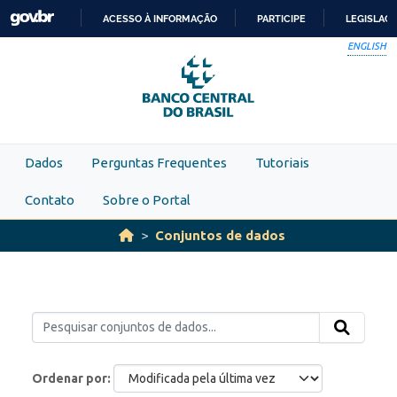
Skip to main content
ACESSO À INFORMAÇÃO
PARTICIPE
LEGISLAÇ
IR
ENGLISH
PARA
O
CONTEÚDO
Dados
Perguntas Frequentes
Tutoriais
Contato
Sobre o Portal
Conjuntos de dados
Ordenar por