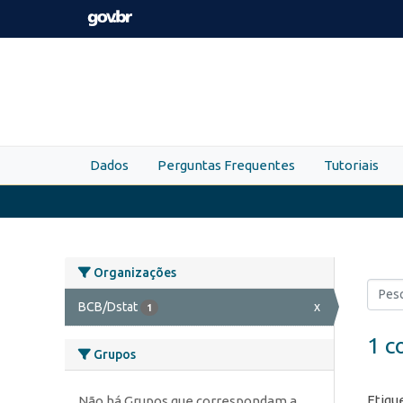
Skip to main content
Dados
Perguntas Frequentes
Tutoriais
Organizações
BCB/Dstat
x
1
1 c
Grupos
Etiqu
Não há Grupos que correspondam a