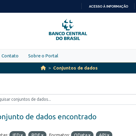
ACESSO À INFORMAÇÃO
IR
PARA
O
CONTEÚDO
Contato
Sobre o Portal
Conjuntos de dados
onjunto de dados encontrado
etas:
IED
RDE
Formatos:
OData
API