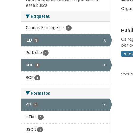
essa busca
Organ
Etiquetas
Capitais Estrangeiros
1
Publ
Os re
IED
x
1
perío
Portfólio
1
HTM
RDE
x
1
Você t
ROF
1
Formatos
API
x
1
HTML
1
JSON
1