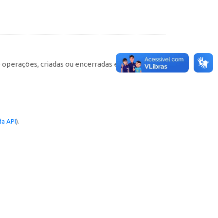
e operações, criadas ou encerradas em cada
a API
).