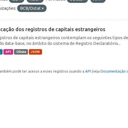
izações:
BCB/Dstat
icação dos registros de capitais estrangeiros
gistros de capitais estrangeiros contemplam os seguintes tipos d
do data-base, no âmbito do sistema de Registro Declaratório...
L
API
OData
JSON
ambém pode ter acesso a esses registros usando a
API
(veja
Documentação d