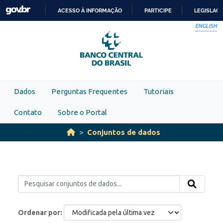
Skip to main content
ACESSO À INFORMAÇÃO
PARTICIPE
LEGISLAÇ
IR
ENGLISH
PARA
O
CONTEÚDO
Dados
Perguntas Frequentes
Tutoriais
Contato
Sobre o Portal
Conjuntos de dados
Ordenar por