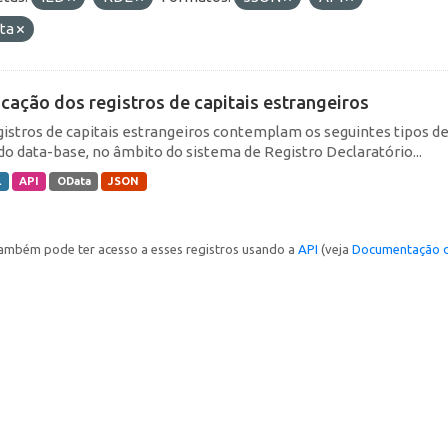
ta
icação dos registros de capitais estrangeiros
gistros de capitais estrangeiros contemplam os seguintes tipos d
do data-base, no âmbito do sistema de Registro Declaratório...
L
API
OData
JSON
ambém pode ter acesso a esses registros usando a
API
(veja
Documentação d