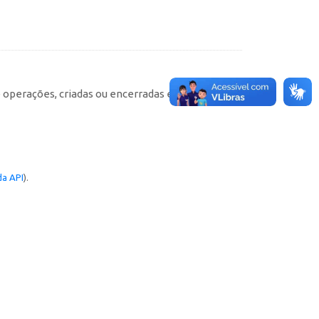
e operações, criadas ou encerradas em cada
a API
).