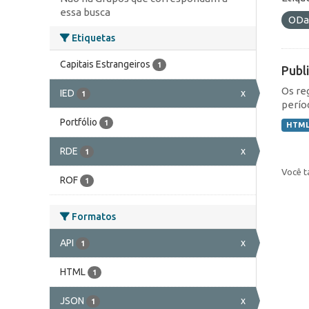
essa busca
ODa
Etiquetas
Capitais Estrangeiros
1
Publ
Os re
IED
x
1
perío
Portfólio
1
HTM
RDE
x
1
Você t
ROF
1
Formatos
API
x
1
HTML
1
JSON
x
1