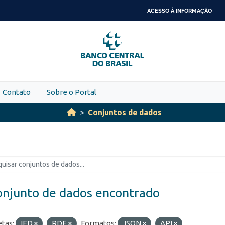
ACESSO À INFORMAÇÃO
IR
PARA
O
CONTEÚDO
Contato
Sobre o Portal
Conjuntos de dados
onjunto de dados encontrado
etas:
IED
RDE
Formatos:
JSON
API