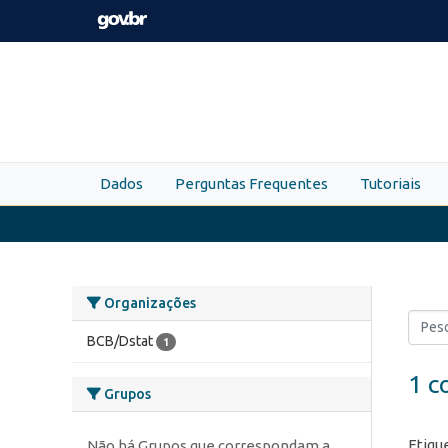
Skip to main content
Dados
Perguntas Frequentes
Tutoriais
Organizações
BCB/Dstat
1
1 c
Grupos
Etiqu
Não há Grupos que correspondam a