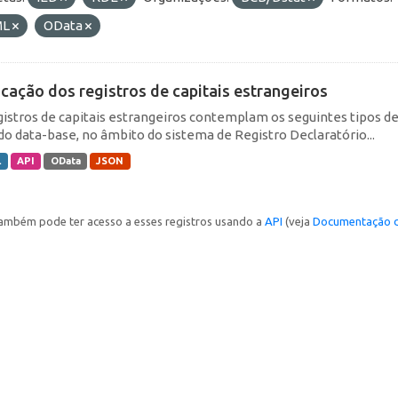
ML
OData
icação dos registros de capitais estrangeiros
gistros de capitais estrangeiros contemplam os seguintes tipos d
do data-base, no âmbito do sistema de Registro Declaratório...
L
API
OData
JSON
ambém pode ter acesso a esses registros usando a
API
(veja
Documentação d