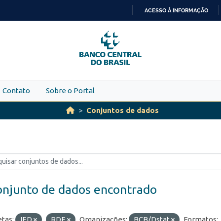
ACESSO À INFORMAÇÃO
IR
PARA
O
CONTEÚDO
Contato
Sobre o Portal
Conjuntos de dados
onjunto de dados encontrado
etas:
IED
RDE
Organizações:
BCB/Dstat
Formatos: