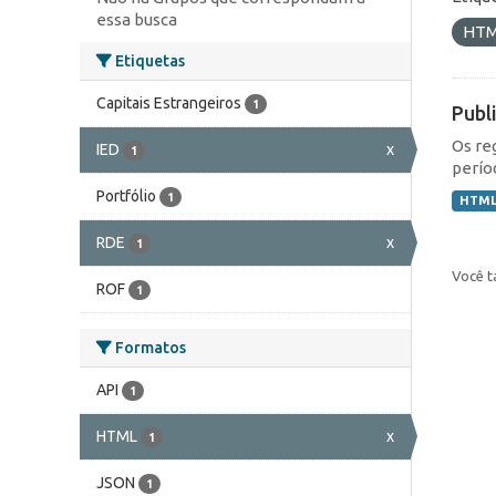
essa busca
HT
Etiquetas
Capitais Estrangeiros
1
Publ
Os re
IED
x
1
perío
Portfólio
1
HTM
RDE
x
1
Você t
ROF
1
Formatos
API
1
HTML
x
1
JSON
1