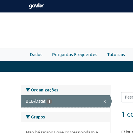
Skip to main content
Dados
Perguntas Frequentes
Tutoriais
Organizações
BCB/Dstat
x
1
1 c
Grupos
Etiqu
Não há Grupos que correspondam a