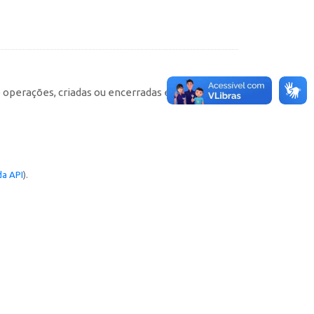
e operações, criadas ou encerradas em cada
a API
).