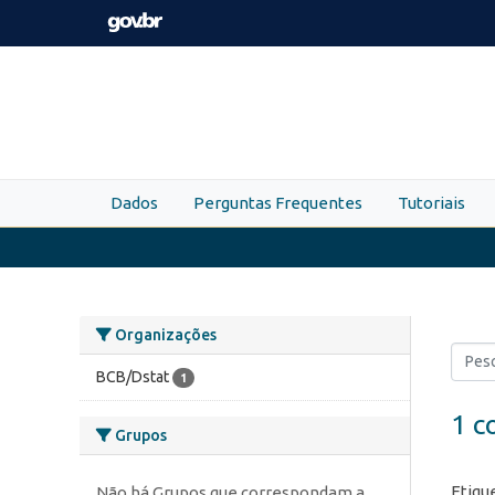
Skip to main content
Dados
Perguntas Frequentes
Tutoriais
Organizações
BCB/Dstat
1
1 c
Grupos
Etiqu
Não há Grupos que correspondam a