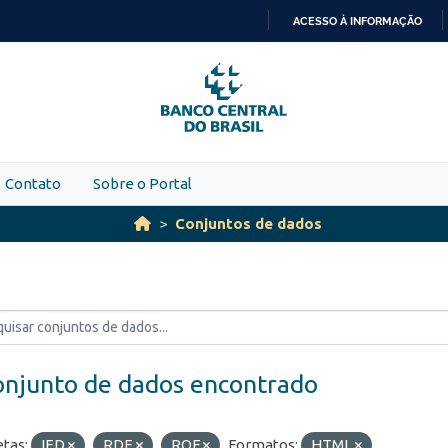
ACESSO À INFORMAÇÃO
IR
PARA
O
CONTEÚDO
Contato
Sobre o Portal
Conjuntos de dados
onjunto de dados encontrado
etas:
IED
RDE
ROF
Formatos:
HTML