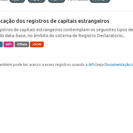
icação dos registros de capitais estrangeiros
gistros de capitais estrangeiros contemplam os seguintes tipos d
do data-base, no âmbito do sistema de Registro Declaratório...
L
API
OData
JSON
ambém pode ter acesso a esses registros usando a
API
(veja
Documentação d