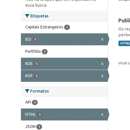
essa busca
Etiquetas
Publ
Capitais Estrangeiros
1
Os re
perío
IED
x
1
HTM
Portfólio
1
Você t
RDE
x
1
ROF
x
1
Formatos
API
1
HTML
x
1
JSON
1