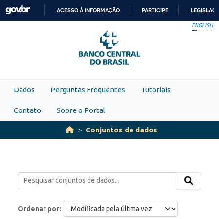
Skip to main content
ACESSO À INFORMAÇÃO
PARTICIPE
LEGISLAÇ
IR
ENGLISH
PARA
O
CONTEÚDO
Dados
Perguntas Frequentes
Tutoriais
Contato
Sobre o Portal
Conjuntos de dados
Ordenar por