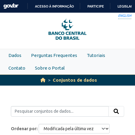
Skip to main content
ACESSO À INFORMAÇÃO
PARTICIPE
LEGISLAÇ
IR
ENGLISH
PARA
O
CONTEÚDO
Dados
Perguntas Frequentes
Tutoriais
Contato
Sobre o Portal
Conjuntos de dados
Ordenar por