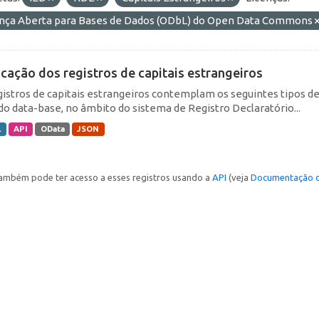
ença Aberta para Bases de Dados (ODbL) do Open Data Commons
icação dos registros de capitais estrangeiros
gistros de capitais estrangeiros contemplam os seguintes tipos d
do data-base, no âmbito do sistema de Registro Declaratório...
L
API
OData
JSON
ambém pode ter acesso a esses registros usando a
API
(veja
Documentação d