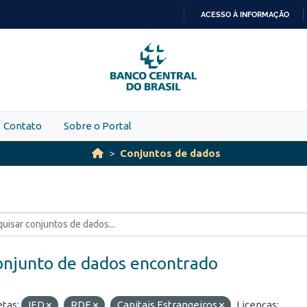
ACESSO À INFORMAÇÃO
IR
PARA
O
CONTEÚDO
Contato
Sobre o Portal
Conjuntos de dados
onjunto de dados encontrado
etas:
IED
RDE
Capitais Estrangeiros
Licenças: