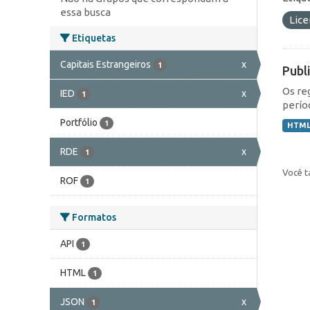
essa busca
Lic
Etiquetas
Capitais Estrangeiros
x
1
Publ
Os re
IED
x
1
perío
Portfólio
1
HTM
RDE
x
1
Você t
ROF
1
Formatos
API
1
HTML
1
JSON
x
1