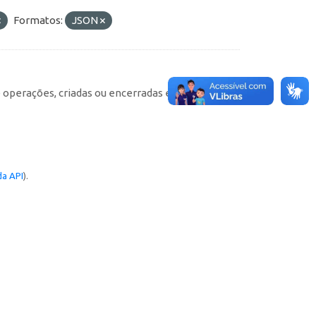
Formatos:
JSON
e operações, criadas ou encerradas em cada
a API
).