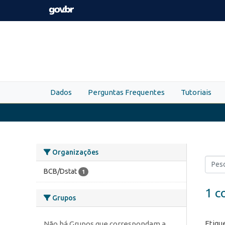
Skip to main content
Dados
Perguntas Frequentes
Tutoriais
Organizações
BCB/Dstat
1
1 c
Grupos
Etiqu
Não há Grupos que correspondam a