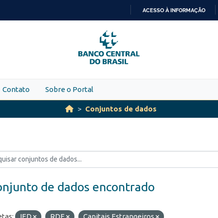
ACESSO À INFORMAÇÃO
IR
PARA
O
CONTEÚDO
Contato
Sobre o Portal
Conjuntos de dados
onjunto de dados encontrado
etas:
IED
RDE
Capitais Estrangeiros