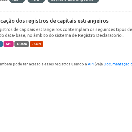
icação dos registros de capitais estrangeiros
gistros de capitais estrangeiros contemplam os seguintes tipos d
do data-base, no âmbito do sistema de Registro Declaratório...
L
API
OData
JSON
ambém pode ter acesso a esses registros usando a
API
(veja
Documentação d