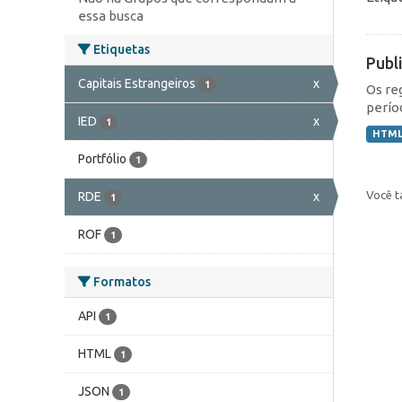
essa busca
Etiquetas
Publ
Capitais Estrangeiros
x
1
Os re
perío
IED
x
1
HTM
Portfólio
1
Você t
RDE
x
1
ROF
1
Formatos
API
1
HTML
1
JSON
1