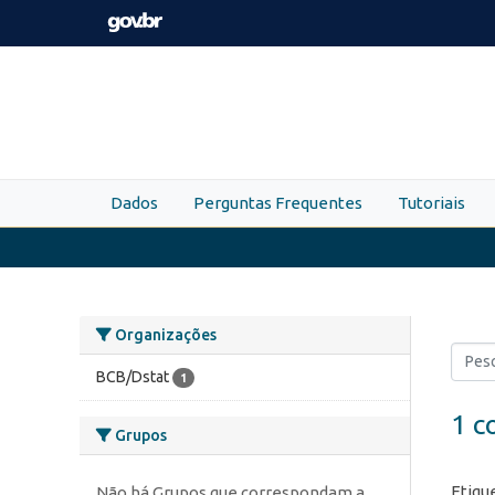
Skip to main content
Dados
Perguntas Frequentes
Tutoriais
Organizações
BCB/Dstat
1
1 c
Grupos
Etiqu
Não há Grupos que correspondam a