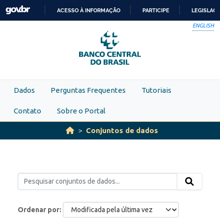
Skip to main content
ACESSO À INFORMAÇÃO
PARTICIPE
LEGISLAÇ
IR
ENGLISH
PARA
O
CONTEÚDO
Dados
Perguntas Frequentes
Tutoriais
Contato
Sobre o Portal
Conjuntos de dados
Ordenar por