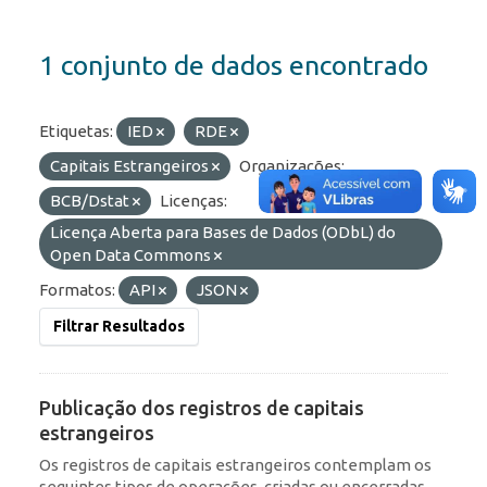
1 conjunto de dados encontrado
Etiquetas:
IED
RDE
Capitais Estrangeiros
Organizações:
BCB/Dstat
Licenças:
Licença Aberta para Bases de Dados (ODbL) do
Open Data Commons
Formatos:
API
JSON
Filtrar Resultados
Publicação dos registros de capitais
estrangeiros
Os registros de capitais estrangeiros contemplam os
seguintes tipos de operações, criadas ou encerradas