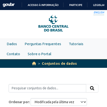
Skip to main content
ACESSO À INFORMAÇÃO
PARTICIPE
LEGISLAÇ
IR
ENGLISH
PARA
O
CONTEÚDO
Dados
Perguntas Frequentes
Tutoriais
Contato
Sobre o Portal
Conjuntos de dados
Ordenar por