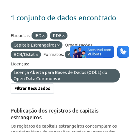
1 conjunto de dados encontrado
Etiquetas:
IED
RDE
Capitais Estrangeiros
Organizações:
BCB/Dstat
Formatos:
API
OData
Licenças:
Licença Aberta para Bases de Dados (ODbL) do
Open Data Commons
Filtrar Resultados
Publicação dos registros de capitais
estrangeiros
Os registros de capitais estrangeiros contemplam os
seguintes tipos de operações, criadas ou encerradas