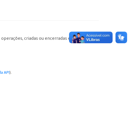
e operações, criadas ou encerradas em cada
a API
).