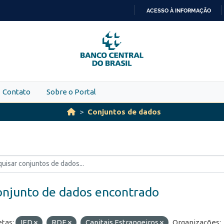
ACESSO À INFORMAÇÃO
IR
PARA
O
CONTEÚDO
Contato
Sobre o Portal
Conjuntos de dados
onjunto de dados encontrado
etas:
IED
RDE
Capitais Estrangeiros
Organizações: