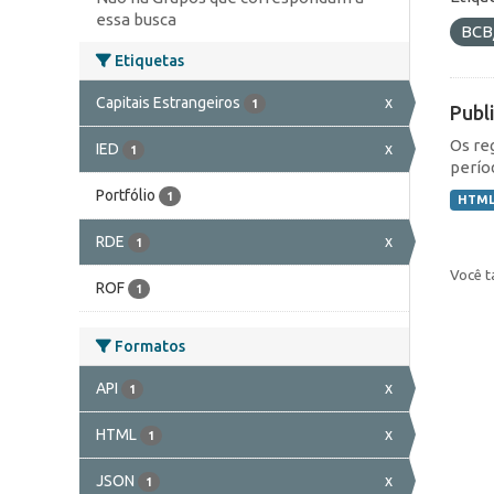
essa busca
BCB
Etiquetas
Capitais Estrangeiros
x
1
Publ
Os re
IED
x
1
perío
Portfólio
1
HTM
RDE
x
1
Você t
ROF
1
Formatos
API
x
1
HTML
x
1
JSON
x
1