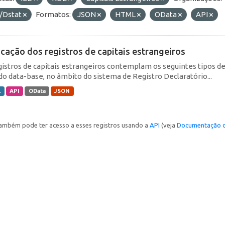
/Dstat
Formatos:
JSON
HTML
OData
API
icação dos registros de capitais estrangeiros
gistros de capitais estrangeiros contemplam os seguintes tipos d
do data-base, no âmbito do sistema de Registro Declaratório...
L
API
OData
JSON
ambém pode ter acesso a esses registros usando a
API
(veja
Documentação d