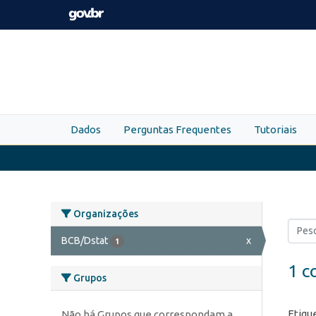
Skip to main content
Dados
Perguntas Frequentes
Tutoriais
Organizações
BCB/Dstat
x
1
1 c
Grupos
Etiqu
Não há Grupos que correspondam a