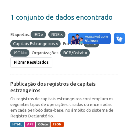
1 conjunto de dados encontrado
Etiquetas:
IED
RDE
Capitais Estrangeiros
Formatos:
API
JSON
Organizações:
BCB/Dstat
Filtrar Resultados
Publicação dos registros de capitais
estrangeiros
Os registros de capitais estrangeiros contemplam os
seguintes tipos de operações, criadas ou encerradas
em cada período data-base, no âmbito do sistema de
Registro Declaratório...
HTML
API
OData
JSON