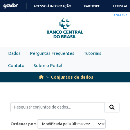
Skip to main content
ACESSO À INFORMAÇÃO
PARTICIPE
LEGISLAÇ
IR
ENGLISH
PARA
O
CONTEÚDO
Dados
Perguntas Frequentes
Tutoriais
Contato
Sobre o Portal
Conjuntos de dados
Ordenar por