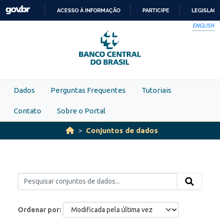
Skip to main content
ACESSO À INFORMAÇÃO
PARTICIPE
LEGISLAÇ
IR
ENGLISH
PARA
O
CONTEÚDO
Dados
Perguntas Frequentes
Tutoriais
Contato
Sobre o Portal
Conjuntos de dados
Ordenar por