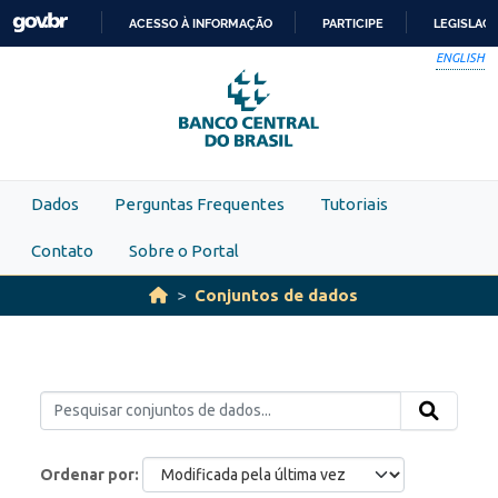
Skip to main content
ACESSO À INFORMAÇÃO
PARTICIPE
LEGISLAÇ
IR
ENGLISH
PARA
O
CONTEÚDO
Dados
Perguntas Frequentes
Tutoriais
Contato
Sobre o Portal
Conjuntos de dados
Ordenar por