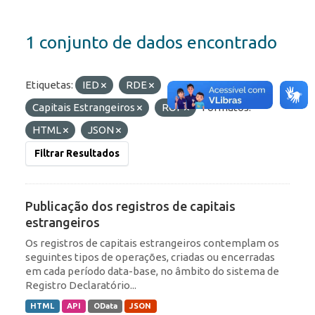
1 conjunto de dados encontrado
Etiquetas:
IED
RDE
Capitais Estrangeiros
ROF
Formatos:
HTML
JSON
Filtrar Resultados
Publicação dos registros de capitais
estrangeiros
Os registros de capitais estrangeiros contemplam os
seguintes tipos de operações, criadas ou encerradas
em cada período data-base, no âmbito do sistema de
Registro Declaratório...
HTML
API
OData
JSON