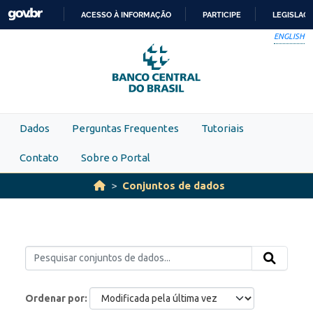
Skip to main content
ACESSO À INFORMAÇÃO
PARTICIPE
LEGISLAÇ
IR
ENGLISH
PARA
O
CONTEÚDO
Dados
Perguntas Frequentes
Tutoriais
Contato
Sobre o Portal
Conjuntos de dados
Ordenar por