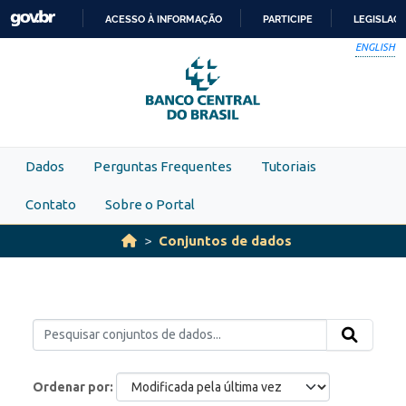
Skip to main content
ACESSO À INFORMAÇÃO
PARTICIPE
LEGISLAÇ
IR
ENGLISH
PARA
O
CONTEÚDO
Dados
Perguntas Frequentes
Tutoriais
Contato
Sobre o Portal
Conjuntos de dados
Ordenar por