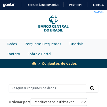
Skip to main content
ACESSO À INFORMAÇÃO
PARTICIPE
LEGISLAÇ
IR
ENGLISH
PARA
O
CONTEÚDO
Dados
Perguntas Frequentes
Tutoriais
Contato
Sobre o Portal
Conjuntos de dados
Ordenar por