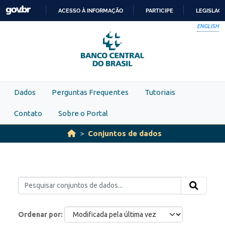
Skip to main content
ACESSO À INFORMAÇÃO
PARTICIPE
LEGISLAÇ
IR
ENGLISH
PARA
O
CONTEÚDO
Dados
Perguntas Frequentes
Tutoriais
Contato
Sobre o Portal
Conjuntos de dados
Ordenar por