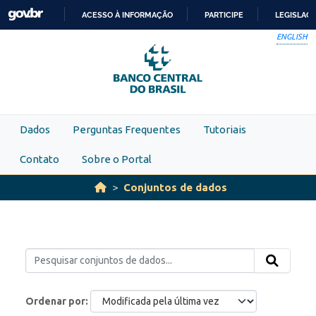
Skip to main content
ACESSO À INFORMAÇÃO
PARTICIPE
LEGISLAÇ
IR
ENGLISH
PARA
O
CONTEÚDO
Dados
Perguntas Frequentes
Tutoriais
Contato
Sobre o Portal
Conjuntos de dados
Ordenar por